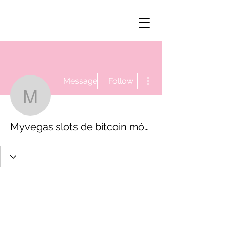
More actions
Message
Follow
Myvegas slots de bitcoi
Myvegas slots de bitcoin móvel sem chips, caça-níqueis de bitcoin espartano bitcoin cassino sem códigos de bônus de depósito