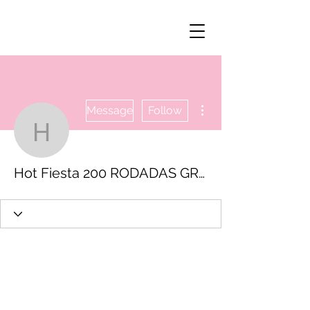
More actions
Message
Follow
Hot Fiesta 200 RODAD
Hot Fiesta 200 RODADAS GRÁTIS PARA REGISTRO, casino perder dinheiro